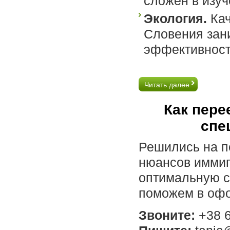
сложен в изу
Экология.
Кач
Словения зани
эффективности
Читать далее
Как пере
спе
Решились на пе
нюансов имми
оптимальную с
поможем в офо
Звоните:
+38 6