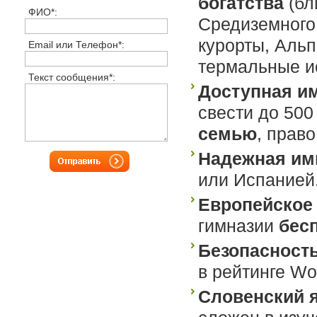
богатства
(бл
ФИО*:
Средиземного
курорты, Альп
Email или Телефон*:
термальные ис
Текст сообщения*:
Доступная и
свести до 500
семью
, право
Надежная им
или Испание
Европейское 
гимназии
бес
Безопасность
в рейтинге Wo
Словенский 