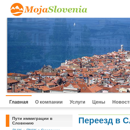
Главная
О компании
Услуги
Цены
Новост
Переезд в 
Пути иммиграции в
Словению