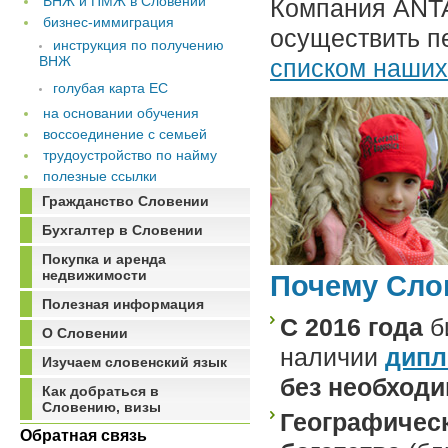
ВНЖ и ПМЖ в Словении
Компания ANTA
бизнес-иммиграция
осуществить п
инструкция по получению
ВНЖ
списком наших
голубая карта ЕС
на основании обучения
воссоединение с семьей
трудоустройство по найму
полезные ссылки
Гражданство Словении
Бухгалтер в Словении
Покупка и аренда
недвижимости
Почему Сло
Полезная информация
С 2016 года
б
О Словении
наличии
дипл
Изучаем словенский язык
без
необходи
Как добраться в
Словению, визы
Географичес
Обратная связь