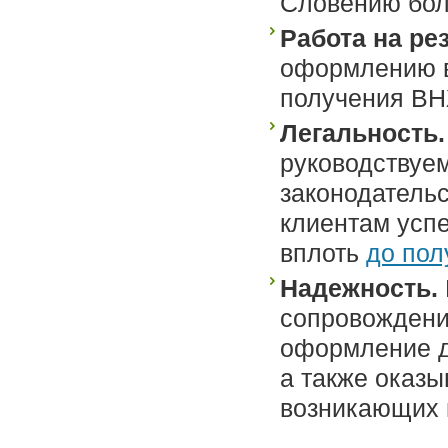
Словению бол
Работа на ре
оформлению в
получения ВН
Легальность
руководствуе
законодатель
клиентам усп
вплоть
до пол
Надежность.
сопровождение
оформление д
а также оказы
возникающих 