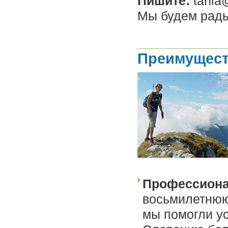
Пишите:
tania
Мы будем рады
Преимущест
Профессион
восьмилетнюю
мы помогли ус